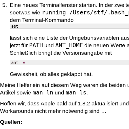
Eine neues Terminalfenster starten. In der zweiten
running /Users/stf/.bash_
soetwas wie
dem Terminal-Kommando
set
lässt sich eine Liste der Umgebunsvariablen aus
PATH
ANT_HOME
jetzt für
und
die neuen Werte a
Schließlich bringt die Versionsangabe mit
ant 
-v
Gewissheit, ob alles geklappt hat.
Meine Helferlein auf diesem Weg waren die beide
man ln
man ls
Artikel sowie
und
.
Hoffen wir, dass Apple bald auf 1.8.2 aktualisiert un
Workarounds nicht mehr notwendig sind …
Quellen: