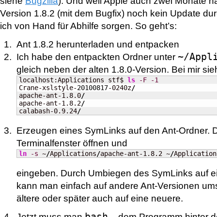
siehe
Bugzilla
). Und weil Apple auch zwei Monate 
Version 1.8.2 (mit dem Bugfix) noch kein Update du
ich von Hand für Abhilfe sorgen. So geht’s:
Ant 1.8.2 herunterladen und entpacken
~/Appl
Ich habe den entpackten Ordner unter
gleich neben der alten 1.8.0-Version. Bei mir si
localhost:Applications stf$ 
ls
-F
-1
Crane-xslstyle-
20100817
-0240z
/
apache-ant-1.8.0
/
apache-ant-1.8.2
/
calabash-0.9.24
/
Erzeugen eines SymLinks auf den Ant-Ordner. 
Terminalfenster öffnen und
ln
-s
 ~
/
Applications
/
apache-ant-1.8.2 ~
/
Application
eingeben. Durch Umbiegen des SymLinks auf ei
kann man einfach auf andere Ant-Versionen ums
ältere oder später auch auf eine neuere.
bash
Jetzt muss man
– dem Programm hinter de