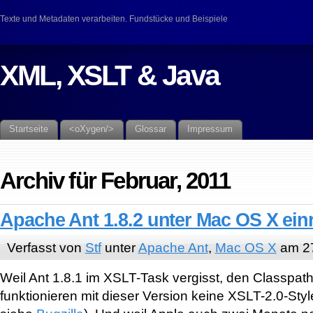
Texte und Metadaten verarbeiten. Fundstücke und Beispiele
XML, XSLT & Java
Startseite
<oXygen/>
Glossar
Impressum
Archiv für Februar, 2011
Apache Ant 1.8.2 unter Mac OS X ein
Verfasst von
Stf
unter
Apache Ant
,
Mac OS X
am 27
Weil Ant 1.8.1 im XSLT-Task vergisst, den Classpat
funktionieren mit dieser Version keine XSLT-2.0-Sty