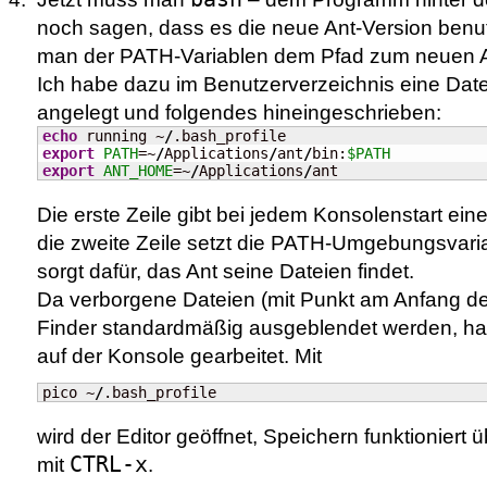
noch sagen, dass es die neue Ant-Version benut
man der PATH-Variablen dem Pfad zum neuen An
Ich habe dazu im Benutzerverzeichnis eine Dat
angelegt und folgendes hineingeschrieben:
echo
 running ~
/
export
PATH
=~
/
Applications
/
ant
/
bin:
$PATH
export
ANT_HOME
=~
/
Applications
/
ant
Die erste Zeile gibt bei jedem Konsolenstart ei
die zweite Zeile setzt die PATH-Umgebungsvariabl
sorgt dafür, das Ant seine Dateien findet.
Da verborgene Dateien (mit Punkt am Anfang d
Finder standardmäßig ausgeblendet werden, ha
auf der Konsole gearbeitet. Mit
pico ~
/
.bash_profile
wird der Editor geöffnet, Speichern funktioniert 
CTRL-x
mit
.