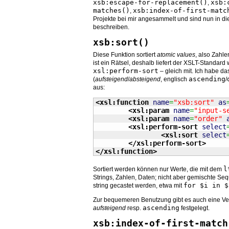
xsb:escape-for-replacement()
xsb:
,
matches()
xsb:index-of-first-matc
,
Projekte bei mir angesammelt und sind nun in d
beschreiben.
xsb:sort()
Diese Funktion sortiert
atomic values
, also Zahl
ist ein Rätsel, deshalb liefert der XSLT-Standard
xsl:perform-sort
– gleich mit. Ich habe da
ascending
(
aufsteigend
/
absteigend
, englisch
/
aus:
<xsl:function
name
=
"xsb:sort"
as
<xsl:param
name
=
"input-s
<xsl:param
name
=
"order"
<xsl:perform-sort
select
<xsl:sort
select
</xsl:perform-sort
>
</xsl:function
>
l
Sortiert werden können nur Werte, die mit dem
Strings, Zahlen, Daten; nicht aber gemischte 
for $i in $
string gecastet werden, etwa mit
Zur bequemeren Benutzung gibt es auch eine Ver
ascending
aufsteigend
resp.
festgelegt.
xsb:index-of-first-match