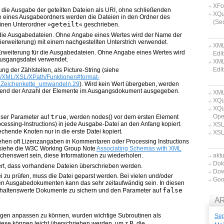
XFo
 die Ausgabe der geteilten Dateien als URI, ohne schließenden
XQu
e eines Ausgabeordners werden die Dateien in den Ordner des
(Se
geteilt
nen Unterordner »
« geschrieben.
 die Ausgabedateien. Ohne Angabe eines Wertes wird der Name der
erweiterung) mit einem nachgestellten Unterstrich verwendet.
XML
rweiterung für die Ausgabedateien. Ohne Angabe eines Wertes wird
Edit
Ausgangsdatei verwendet.
XML
Edit
ng der Zählstellen, als Picture-String (siehe
wiki/XML/XSL/XPath/Funktionen#format-
_Zeichenkette_umwandeln.29
). Wird kein Wert übergeben, werden
hend der Anzahl der Elemente im Ausgangsdokument ausgegeben.
XML
XQu
XQu
Ope
true
eser Parameter auf
, werden nodes() vor dem ersten Element
essing-Instructions) in jede Ausgabe-Datei an den Anfang kopiert.
XSL
hende Knoten nur in die erste Datei kopiert.
XSL
hen oft Lizenzangaben in Kommentaren oder Processing Instructions
(siehe die W3C Working Group Note
Associating Schemas with XML
akt
chenswert sein, diese Informationen zu wiederholen.
Dok
rt, dass vorhandene Dateien überschrieben werden.
Dow
i zu prüfen, muss die Datei geparst werden. Bei vielen und/oder
Goo
en Ausgabedokumenten kann das sehr zeitaufwändig sein. In diesen
false
 erhaltenswerte Dokumente zu sichern und den Parameter auf
A
ngen anpassen zu können, wurden wichtige Subroutinen als
Se
ese können leicht überschrieben werden, um z.B. die