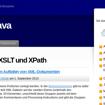
d Beispiele
Sie du
ava
Impressum
 XSLT und XPath
zum Aufteilen von XML-Dokumenten
 XPath
am 1. September 2013
ere Portionen zerlegt werden. In der
Beispielsammlung
gibt es dafür
s teilt XML-Dateien auf der zweiten Ebene (unterhalb des
w. 20 Elementen, umschließt diese Gruppen jeweils mit dem
den Kommentaren und Processing Instructions und gibt die Gruppen