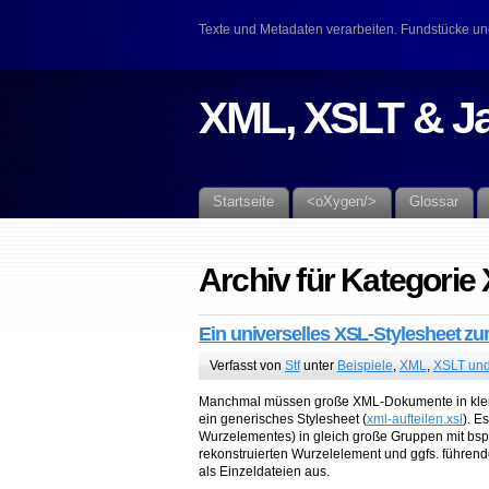
Texte und Metadaten verarbeiten. Fundstücke un
XML, XSLT & J
Startseite
<oXygen/>
Glossar
Archiv für Kategorie
Ein universelles XSL-Stylesheet 
Verfasst von
Stf
unter
Beispiele
,
XML
,
XSLT und
Manchmal müssen große XML-Dokumente in klein
ein generisches Stylesheet (
xml-aufteilen.xsl
). E
Wurzelementes) in gleich große Gruppen mit bsp
rekonstruierten Wurzelelement und ggfs. führen
als Einzeldateien aus.