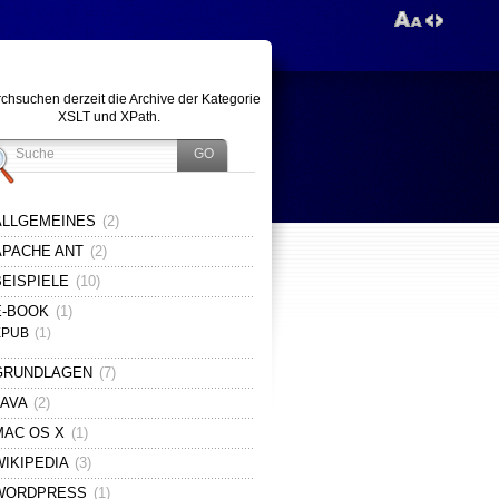
rchsuchen derzeit die Archive der Kategorie
XSLT und XPath.
ALLGEMEINES
(2)
APACHE ANT
(2)
BEISPIELE
(10)
E-BOOK
(1)
EPUB
(1)
GRUNDLAGEN
(7)
JAVA
(2)
MAC OS X
(1)
WIKIPEDIA
(3)
WORDPRESS
(1)