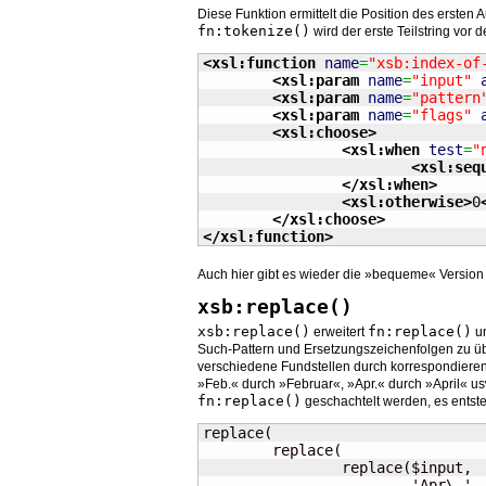
Diese Funktion ermittelt die Position des ersten 
fn:tokenize()
wird der erste Teilstring vor
<xsl:function
name
=
"xsb:index-of
<xsl:param
name
=
"input"
<xsl:param
name
=
"pattern
<xsl:param
name
=
"flags"
<xsl:choose
>
<xsl:when
test
=
"
<xsl:seq
</xsl:when
>
<xsl:otherwise
>
0
</xsl:choose
>
</xsl:function
>
Auch hier gibt es wieder die »bequeme« Versio
xsb:replace()
xsb:replace()
fn:replace()
erweitert
um
Such-Pattern und Ersetzungszeichenfolgen zu üb
verschiedene Fundstellen durch korrespondierend
»Feb.« durch »Februar«, »Apr.« durch »April« u
fn:replace()
geschachtelt werden, es ents
replace(

	replace(

		replace($input,

			'Apr\.', 'April'),
