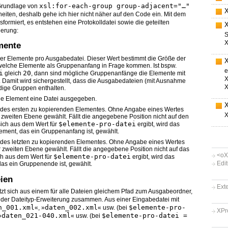
xsl:for-each-group group-adjacent="…"
 Grundlage von
iten, deshalb gehe ich hier nicht näher auf den Code ein. Mit dem
sformiert, es entstehen eine Protokolldatei sowie die geteilten
uerung:
S
mente
er Elemente pro Ausgabedatei. Dieser Wert bestimmt die Größe der
welche Elemente als Gruppenanfang in Frage kommen. Ist bspw.
e
i
20
gleich
, dann sind mögliche Gruppenanfänge die Elemente mit
 Damit wird sichergestellt, dass die Ausgabedateien (mit Ausnahme
ndige Gruppen enthalten.
je Element eine Datei ausgegeben.
 des ersten zu kopierenden Elementes. Ohne Angabe eines Wertes
 zweiten Ebene gewählt. Fällt die angegebene Position nicht auf den
$elemente-pro-datei
sich aus dem Wert für
ergibt, wird das
ment, das ein Gruppenanfang ist, gewählt.
 des letzten zu kopierenden Elementes. Ohne Angabe eines Wertes
r zweiten Ebene gewählt. Fällt die angegebene Position nicht auf das
<oX
$elemente-pro-datei
ch aus dem Wert für
ergibt, wird das
Edi
das ein Gruppenende ist, gewählt.
ien
Ext
zt sich aus einem für alle Dateien gleichem Pfad zum Ausgabeordner,
 der Dateityp-Erweiterung zusammen. Aus einer Eingabedatei mit
n_001.xml
daten_002.xml
$elemente-pro-
«, »
« usw. (bei
XPr
daten_021-040.xml
$elemente-pro-datei =
»
« usw. (bei