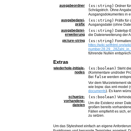
ausgabeordner
(xs:string)
Ordner für
Schrägstrich. Ohne Angab
Ausgangsdokumentes in ei
ausgabedatei-
(xs:string)
Präfix für
präfix
Ausgangsdatei (ohne Datei
ausgabedatei-
(xs:string)
Dateityp-E
erweiterung
die Dateierweiterung der 
picture-string
(xs:string)
Formatieru
https://wiki.selfhtml.org/
number.28.29_.28Zahl_in
führende Nullen entsprec
Extras
wiederhole-initiale-
(xs:boolean)
Steht di
nodes
(Kommentare und/oder Proc
false
Bei
werden entsprec
Vor dem Wurzelelement ste
wie bspw. das xml-model 
documents
). Es kann wüns
schuetze-
(xs:boolean)
Verhinde
vorhandene-
Um die Existenz einer Date
dateien
großen bereits vorhanden
Fällen empfiehlt es sich,
zu setzen.
Um das Stylesheet einfach an eigene Anforderu
Funktionen und benannte Templates angelegt. Di