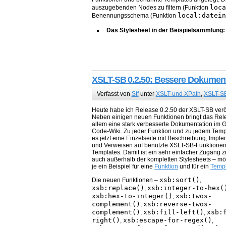
loca
auszugebenden Nodes zu filtern (Funktion
local:datein
Benennungsschema (Funktion
Das Stylesheet in der Beispielsammlung
XSLT-SB 0.2.50: Bessere Dokument
Verfasst von
Stf
unter
XSLT und XPath
,
XSLT-S
Heute habe ich Release 0.2.50 der XSLT-SB veröf
Neben einigen neuen Funktionen bringt das Rel
allem eine stark verbesserte Dokumentation im 
Code-Wiki. Zu jeder Funktion und zu jedem Templ
es jetzt eine Einzelseite mit Beschreibung, Impl
und Verweisen auf benutzte XSLT-SB-Funktionen
Templates. Damit ist ein sehr einfacher Zugang
auch außerhalb der kompletten Stylesheets – mög
je ein Beispiel für eine
Funktion
und für ein
Temp
xsb:sort()
Die neuen Funktionen –
,
xsb:replace()
xsb:integer-to-hex(
,
xsb:hex-to-integer()
xsb:twos-
,
complement()
xsb:reverse-twos-
,
complement()
xsb:fill-left()
xsb:
,
,
right()
xsb:escape-for-regex()
,
,