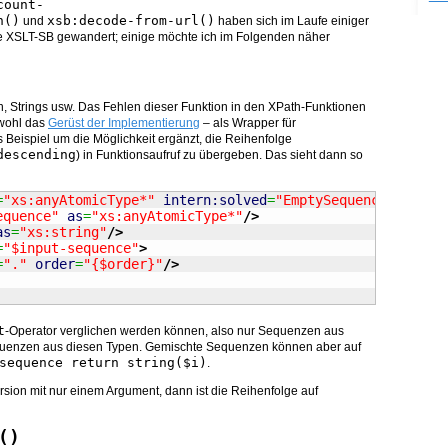
count-
h()
xsb:decode-from-url()
und
haben sich im Laufe einiger
ie XSLT-SB gewandert; einige möchte ich im Folgenden näher
en, Strings usw. Das Fehlen dieser Funktion in den XPath-Funktionen
 wohl das
Gerüst der Implementierung
– als Wrapper für
s Beispiel um die Möglichkeit ergänzt, die Reihenfolge
descending
) in Funktionsaufruf zu übergeben. Das sieht dann so
=
"xs:anyAtomicType*"
intern:solved
=
"EmptySequenceAllowed
equence"
as
=
"xs:anyAtomicType*"
/>
as
=
"xs:string"
/>
=
"$input-sequence"
>
=
"."
order
=
"{$order}"
/>
t
-Operator verglichen werden können, also nur Sequenzen aus
Sequenzen aus diesen Typen. Gemischte Sequenzen können aber auf
sequence return string($i)
.
sion mit nur einem Argument, dann ist die Reihenfolge auf
()