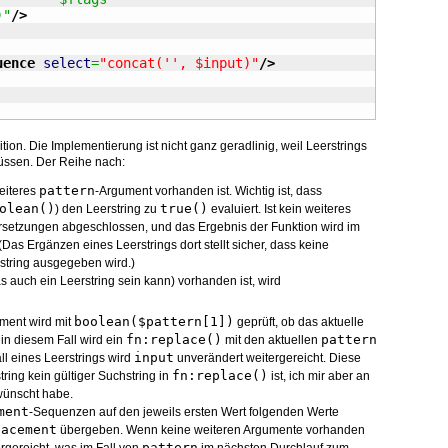
			)"
/>
uence
select
=
"concat('', $input)"
/>
tion. Die Implementierung ist nicht ganz geradlinig, weil Leerstrings
üssen. Der Reihe nach:
pattern
weiteres
-Argument vorhanden ist. Wichtig ist, dass
olean()
true()
) den Leerstring zu
evaluiert. Ist kein weiteres
rsetzungen abgeschlossen, und das Ergebnis der Funktion wird im
as Ergänzen eines Leerstrings dort stellt sicher, dass keine
string ausgegeben wird.)
 auch ein Leerstring sein kann) vorhanden ist, wird
boolean($pattern[1])
ment wird mit
geprüft, ob das aktuelle
fn:replace()
pattern
in diesem Fall wird ein
mit den aktuellen
input
ll eines Leerstrings wird
unverändert weitergereicht. Diese
fn:replace()
tring kein gültiger Suchstring in
ist, ich mir aber an
wünscht habe.
ment
-Sequenzen auf den jeweils ersten Wert folgenden Werte
lacement
übergeben. Wenn keine weiteren Argumente vorhanden
pattern