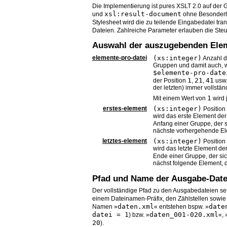
Die Implementierung ist pures XSLT 2.0 auf der
xsl:result-document
und
ohne Besonderhe
Stylesheet wird die zu teilende Eingabedatei tran
Dateien. Zahlreiche Parameter erlauben die Ste
Auswahl der auszugebenden Ele
elemente-pro-datei
(xs:integer)
Anzahl d
Gruppen und damit auch, 
$elemente-pro-date
1
21
41
der Position
,
,
usw.
der letzten) immer vollstä
1
Mit einem Wert von
wird 
erstes-element
(xs:integer)
Position
wird das erste Element der
Anfang einer Gruppe, der 
nächste vorhergehende Ele
letztes-element
(xs:integer)
Position
wird das letzte Element de
Ende einer Gruppe, der si
nächst folgende Element, 
Pfad und Name der Ausgabe-Date
Der vollständige Pfad zu den Ausgabedateien set
einem Dateinamen-Präfix, den Zählstellen sowie
daten.xml
date
Namen »
« entstehen bspw. »
datei = 1
daten_001-020.xml
) bzw. »
«, 
20
).