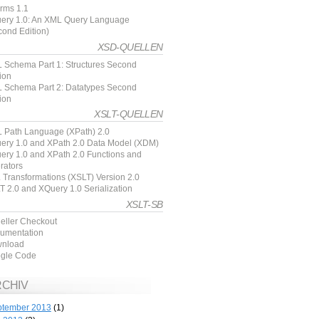
rms 1.1
ery 1.0: An XML Query Language
cond Edition)
XSD-QUELLEN
 Schema Part 1: Structures Second
ion
 Schema Part 2: Datatypes Second
ion
XSLT-QUELLEN
 Path Language (XPath) 2.0
ery 1.0 and XPath 2.0 Data Model (XDM)
ery 1.0 and XPath 2.0 Functions and
rators
 Transformations (XSLT) Version 2.0
T 2.0 and XQuery 1.0 Serialization
XSLT-SB
ueller Checkout
umentation
nload
gle Code
RCHIV
ptember 2013
(1)