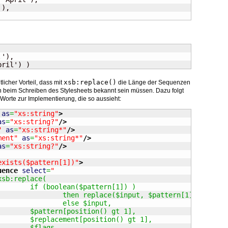
pril') )
xsb:replace()
licher Vorteil, dass mit
die Länge der Sequenzen
n beim Schreiben des Stylesheets bekannt sein müssen. Dazu folgt
r Worte zur Implementierung, die so aussieht:
as
=
"xs:string"
>
as
=
"xs:string?"
/>
"
as
=
"xs:string*"
/>
ment"
as
=
"xs:string*"
/>
as
=
"xs:string?"
/>
exists($pattern[1])"
>
uence
select
=
"
				xsb:replace(
					if (boolean($pattern[1]) )
						then replace($input, $pattern[1], stri
						else $input,
					$pattern[position() gt 1],
					$replacement[position() gt 1],
					$flags