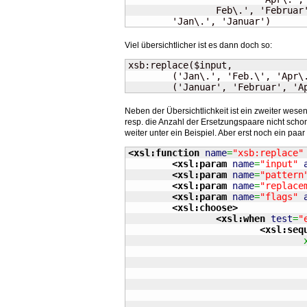
		Feb\.', 'Februar'),

	'Jan\.', 'Januar')
Viel übersichtlicher ist es dann doch so:
xsb:replace($input,

	('Jan\.', 'Feb.\', 'Apr\.'),

	('Januar', 'Februar', 'A
Neben der Übersichtlichkeit ist ein zweiter wesent
resp. die Anzahl der Ersetzungspaare nicht scho
weiter unter ein Beispiel. Aber erst noch ein paa
<xsl:function
name
=
"xsb:replace"
<xsl:param
name
=
"input"
<xsl:param
name
=
"pattern
<xsl:param
name
=
"replace
<xsl:param
name
=
"flags"
<xsl:choose
>
<xsl:when
test
=
"
<xsl:seq