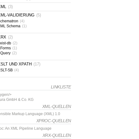
XML
(3)
XML-VALIDIERUNG
(5)
chematron
(4)
XML Schema
(1)
XRX
(2)
xist-db
(2)
XForms
(1)
XQuery
(2)
XSLT UND XPATH
(17)
XSLT-SB
(4)
LINKLISTE
ygen/>
tura GmbH & Co. KG
XML-QUELLEN
ensible Markup Language (XML) 1.0
XPROC-QUELLEN
oc: An XML Pipeline Language
XRX-QUELLEN