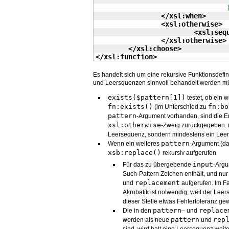
	
</xsl:when
>
<xsl:otherwise
>
<xsl:seq
</xsl:otherwise
>
</xsl:choose
>
</xsl:function
>
Es handelt sich um eine rekursive Funktionsdefini
und Leersquenzen sinnvoll behandelt werden m
exists($pattern[1])
testet, ob ein 
fn:exists()
fn:bo
(im Unterschied zu
pattern
-Argument vorhanden, sind die E
xsl:otherwise
-Zweig zurückgegeben. (D
Leersequenz, sondern mindestens ein Leer
pattern
Wenn ein weiteres
-Argument (das
xsb:replace()
rekursiv aufgerufen
input
Für das zu übergebende
-Argu
Such-Pattern Zeichen enthält, und nur 
replacement
und
aufgerufen. Im Fa
Akrobatik ist notwendig, weil der Leers
dieser Stelle etwas Fehlertoleranz ge
pattern
replace
Die in den
– und
pattern
rep
werden als neue
und