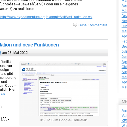
Mai
l:nodes-auswaehlen()
oder um ein eigenes
Apr
ame()
) zu realisieren.
Mä
De
:
http://www.expedimentum.org/example/xslt/xml_aufteilen.xsl
No
Keine Kommentare
Jun
Mai
Apr
Feb
ation und neue Funktionen
Se
Jul
B
am 28. Mai 2012
Jun
Apr
fentlicht.
ease vor
Okt
Goolge-
Aug
ate gibt
Mai
ementierung
 und -
Apr
 zum Code –
Mä
lich. Hier
late
.
M
)
,
An
Val
fill-
XSLT-SB im Google-Code-Wiki
XF
Wo