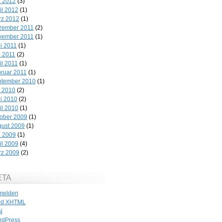
 2012
(3)
il 2012
(1)
rz 2012
(1)
zember 2011
(2)
vember 2011
(1)
i 2011
(1)
 2011
(2)
il 2011
(1)
ruar 2011
(1)
ptember 2010
(1)
i 2010
(2)
i 2010
(2)
il 2010
(1)
ober 2009
(1)
ust 2009
(1)
 2009
(1)
il 2009
(4)
rz 2009
(2)
ETA
melden
id
XHTML
N
rdPress