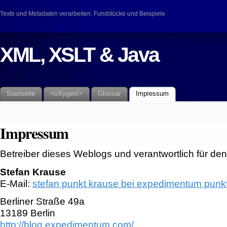
Texte und Metadaten verarbeiten. Fundstücke und Beispiele
XML, XSLT & Java
Startseite
<oXygen/>
Glossar
Impressum
Impressum
Betreiber dieses Weblogs und verantwortlich für den I
Stefan Krause
E-Mail:
stefan punkt krause bei expedimentum punk
Berliner Straße 49a
13189
Berlin
http://blog.expedimentum.com/