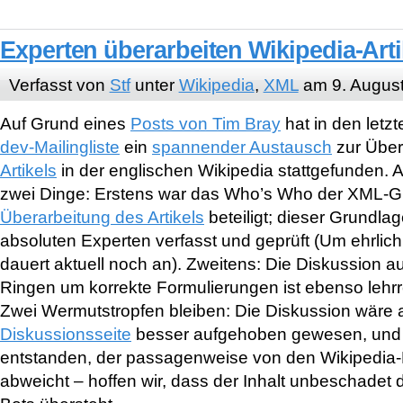
Experten überarbeiten Wikipedia-Art
Verfasst von
Stf
unter
Wikipedia
,
XML
am 9. Augus
Auf Grund eines
Posts von Tim Bray
hat in den letz
dev-Mailingliste
ein
spannender Austausch
zur Über
Artikels
in der englischen Wikipedia stattgefunden. 
zwei Dinge: Erstens war das Who’s Who der XML-Gi
Überarbeitung des Artikels
beteiligt; dieser Grundlag
absoluten Experten verfasst und geprüft (Um ehrlic
dauert aktuell noch an). Zweitens: Die Diskussion auf
Ringen um korrekte Formulierungen ist ebenso lehrr
Zwei Wermutstropfen bleiben: Die Diskussion wäre 
Diskussionsseite
besser aufgehoben gewesen, und es
entstanden, der passagenweise von den Wikipedia
abweicht – hoffen wir, dass der Inhalt unbeschadet 