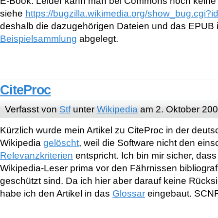
E-Book. Leider kann man bei Commons noch keine
siehe
https://bugzilla.wikimedia.org/show_bug.cgi?
deshalb die dazugehörigen Dateien und das EPUB i
Beispielsammlung
abgelegt.
CiteProc
Verfasst von
Stf
unter
Wikipedia
am 2. Oktober 20
Kürzlich wurde mein Artikel zu CiteProc in der deut
Wikipedia
gelöscht
, weil die Software nicht den ein
Relevanzkriterien
entspricht. Ich bin mir sicher, das
Wikipedia-Leser prima vor den Fährnissen bibliogra
geschützt sind. Da ich hier aber darauf keine Rück
habe ich den Artikel in das
Glossar
eingebaut. SCN