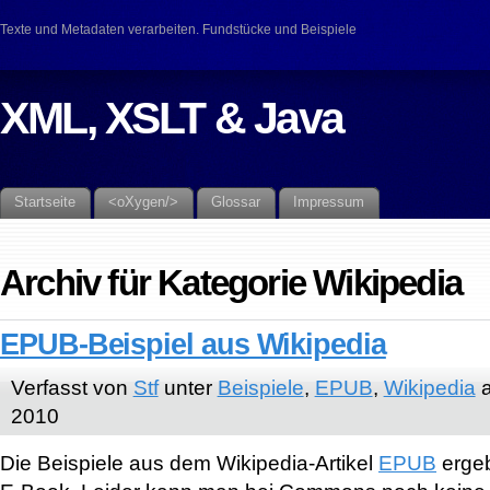
Texte und Metadaten verarbeiten. Fundstücke und Beispiele
XML, XSLT & Java
Startseite
<oXygen/>
Glossar
Impressum
Archiv für Kategorie Wikipedia
EPUB-Beispiel aus Wikipedia
Verfasst von
Stf
unter
Beispiele
,
EPUB
,
Wikipedia
a
2010
Die Beispiele aus dem Wikipedia-Artikel
EPUB
ergeb