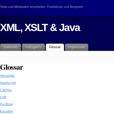
Texte und Metadaten verarbeiten. Fundstücke und Beispiele
XML, XSLT & Java
Startseite
<oXygen/>
Glossar
Impressum
Glossar
AltovaXML
Apache Ant
CiteProc
CVB
DocBook
Encoding