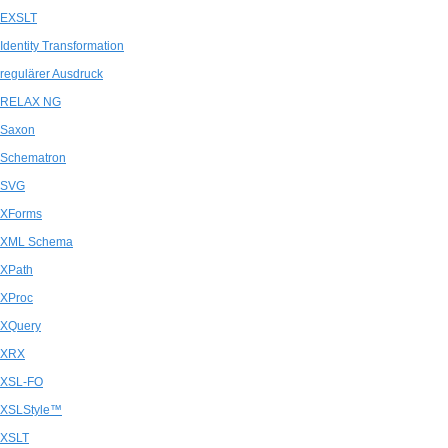
EXSLT
Identity Transformation
regulärer Ausdruck
RELAX NG
Saxon
Schematron
SVG
XForms
XML Schema
XPath
XProc
XQuery
XRX
XSL-FO
XSLStyle™
XSLT