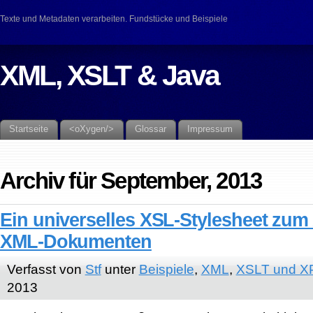
Texte und Metadaten verarbeiten. Fundstücke und Beispiele
XML, XSLT & Java
Startseite
<oXygen/>
Glossar
Impressum
Archiv für September, 2013
Ein universelles XSL-Stylesheet zum 
XML-Dokumenten
Verfasst von
Stf
unter
Beispiele
,
XML
,
XSLT und X
2013