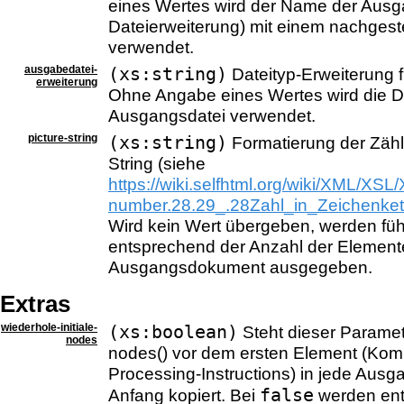
eines Wertes wird der Name der Ausg
Dateierweiterung) mit einem nachgeste
verwendet.
ausgabedatei-
(xs:string)
Dateityp-Erweiterung 
erweiterung
Ohne Angabe eines Wertes wird die D
Ausgangsdatei verwendet.
picture-string
(xs:string)
Formatierung der Zähls
String (siehe
https://wiki.selfhtml.org/wiki/XML/XS
number.28.29_.28Zahl_in_Zeichenke
Wird kein Wert übergeben, werden fü
entsprechend der Anzahl der Element
Ausgangsdokument ausgegeben.
Extras
wiederhole-initiale-
(xs:boolean)
Steht dieser Parame
nodes
nodes() vor dem ersten Element (Ko
Processing-Instructions) in jede Ausg
false
Anfang kopiert. Bei
werden en