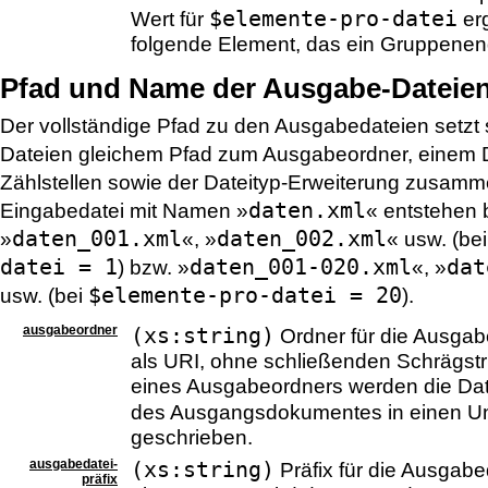
$elemente-pro-datei
Wert für
erg
folgende Element, das ein Gruppenend
Pfad und Name der Ausgabe-Dateie
Der vollständige Pfad zu den Ausgabedateien setzt s
Dateien gleichem Pfad zum Ausgabeordner, einem 
Zählstellen sowie der Dateityp-Erweiterung zusamm
daten.xml
Eingabedatei mit Namen »
« entstehen 
daten_001.xml
daten_002.xml
»
«, »
« usw. (be
datei = 1
daten_001-020.xml
dat
) bzw. »
«, »
$elemente-pro-datei = 20
usw. (bei
).
ausgabeordner
(xs:string)
Ordner für die Ausgabe
als URI, ohne schließenden Schrägst
eines Ausgabeordners werden die Dat
des Ausgangsdokumentes in einen Un
geschrieben.
ausgabedatei-
(xs:string)
Präfix für die Ausgab
präfix