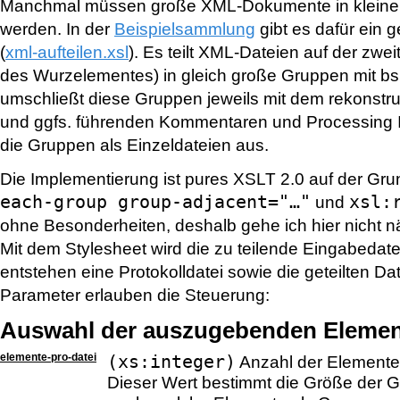
Manchmal müssen große XML-Dokumente in kleinere
werden. In der
Beispielsammlung
gibt es dafür ein 
(
xml-aufteilen.xsl
). Es teilt XML-Dateien auf der zwe
des Wurzelementes) in gleich große Gruppen mit b
umschließt diese Gruppen jeweils mit dem rekonstr
und ggfs. führenden Kommentaren und Processing In
die Gruppen als Einzeldateien aus.
Die Implementierung ist pures XSLT 2.0 auf der Gr
each-group group-adjacent="…"
xsl:
und
ohne Besonderheiten, deshalb gehe ich hier nicht n
Mit dem Stylesheet wird die zu teilende Eingabedatei
entstehen eine Protokolldatei sowie die geteilten Da
Parameter erlauben die Steuerung:
Auswahl der auszugebenden Elemen
elemente-pro-datei
(xs:integer)
Anzahl der Elemente
Dieser Wert bestimmt die Größe der 