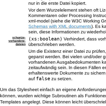
nur in die erste Datei kopiert.
Vor dem Wurzelelement stehen oft Li
Kommentaren oder Processing Instruc
xml-model (siehe die W3C Working G
Schemas with XML documents
). Es 
sein, diese Informationen zu wiederho
schuetze-
(xs:boolean)
Verhindert, dass vo
vorhandene-
überschrieben werden.
dateien
Um die Existenz einer Datei zu prüfen
geparst werden. Bei vielen und/oder g
vorhandenen Ausgabedokumenten ka
zeitaufwändig sein. In diesen Fällen em
erhaltenswerte Dokumente zu sicher
false
auf
zu setzen.
Um das Stylesheet einfach an eigene Anforderung
können, wurden wichtige Subroutinen als Funktion
Templates angelegt. Diese können leicht überschri