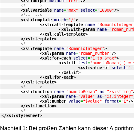
<xsl:output
method
=
"text"
/>
<!--  -->
<xsl:variable
name
=
"max"
select
=
"10000"
/>
<!--  -->
<xsl:template
match
=
"/"
>
<xsl:call-template
name
=
"RomanToInteger
<xsl:with-param
name
=
"roman_num
</xsl:call-template
>
</xsl:template
>
<!--  -->
<xsl:template
name
=
"RomanToInteger"
>
<xsl:param
name
=
"roman_number"
/>
<xsl:for-each
select
=
"1 to $max"
>
<xsl:if
test
=
"num:toRoman(.) = 
<xsl:value-of
select
=
".
</xsl:if
>
</xsl:for-each
>
</xsl:template
>
<!--  -->
<xsl:function
name
=
"num:toRoman"
as
=
"xs:string"
<xsl:param
name
=
"value"
as
=
"xs:integer"
<xsl:number
value
=
"$value"
format
=
"I"
/>
</xsl:function
>
<!--  -->
</xsl:stylesheet
>
Nachteil 1: Bei großen Zahlen kann dieser Algorithmu