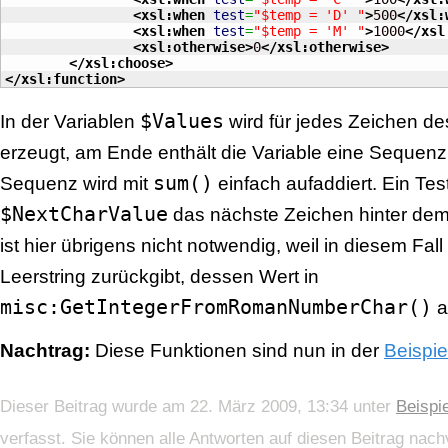
<xsl:when
test
=
"$temp = 'D' "
>
500
</xsl:
<xsl:when
test
=
"$temp = 'M' "
>
1000
</xsl
<xsl:otherwise
>
0
</xsl:otherwise
>
</xsl:choose
>
</xsl:function
>
$Values
In der Variablen
wird für jedes Zeichen de
erzeugt, am Ende enthält die Variable eine Sequen
sum()
Sequenz wird mit
einfach aufaddiert. Ein Test
$NextCharValue
das nächste Zeichen hinter dem 
ist hier übrigens nicht notwendig, weil in diesem Fall
Leerstring zurückgibt, dessen Wert in
misc:GetIntegerFromRomanNumberChar()
al
Nachtrag:
Diese Funktionen sind nun in der
Beispi
Dieser Beitrag wurde am 22. März 2009, 13:34 unter
Beispi
verfasst. Sie können alle Antworten auf diesen Beitrag nac