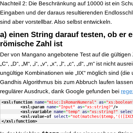
Nachteil 2: Die Beschränkung auf 10000 ist ein Schu
Eingaben und der daraus resultierenden Endlosschl
sind aber vorstellbar. Also selbst entwickeln.
a) einen String darauf testen, ob er e
römische Zahl ist
Der von Mangano angebotene Test auf die gültigen Zei
„C“, „D“, „M“, „i“, „v“, „x“, „l“, „c“, „d“, „m“ ist nicht a
ungültige Kombinationen wie „IIX“ möglich sind (di
Gandhis Algorithmus bis zum Abbruch laufen lassen)
regulärer Ausdruck, dank Google gefunden bei
rege
<xsl:function
name
=
"misc:IsRomanNumeral"
as
=
"xs:boolean
<xsl:param
name
=
"Input"
as
=
"xs:string?"
/>
<xsl:variable
name
=
"temp"
as
=
"xs:string?"
selec
<xsl:value-of
select
=
"not(matches($temp,'(([IXC
</xsl:function
>