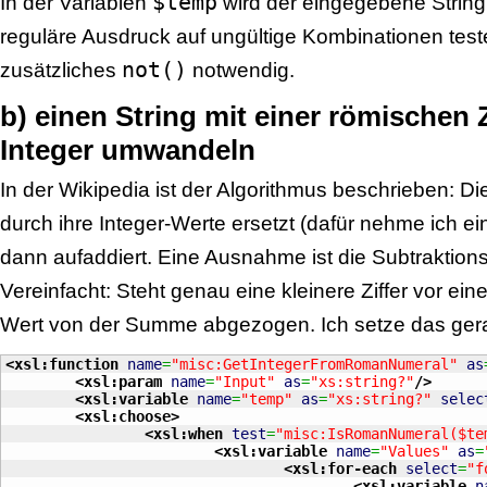
$temp
In der Variablen
wird der eingegebene String 
reguläre Ausdruck auf ungültige Kombinationen test
not()
zusätzliches
notwendig.
b) einen String mit einer römischen 
Integer umwandeln
In der Wikipedia ist der Algorithmus beschrieben: 
durch ihre Integer-Werte ersetzt (dafür nehme ich ein
dann aufaddiert. Eine Ausnahme ist die Subtraktion
Vereinfacht: Steht genau eine kleinere Ziffer vor ein
Wert von der Summe abgezogen. Ich setze das gera
<xsl:function
name
=
"misc:GetIntegerFromRomanNumeral"
as
<xsl:param
name
=
"Input"
as
=
"xs:string?"
/>
<xsl:variable
name
=
"temp"
as
=
"xs:string?"
selec
<xsl:choose
>
<xsl:when
test
=
"misc:IsRomanNumeral($te
<xsl:variable
name
=
"Values"
as
=
<xsl:for-each
select
=
"f
<xsl:variable
n