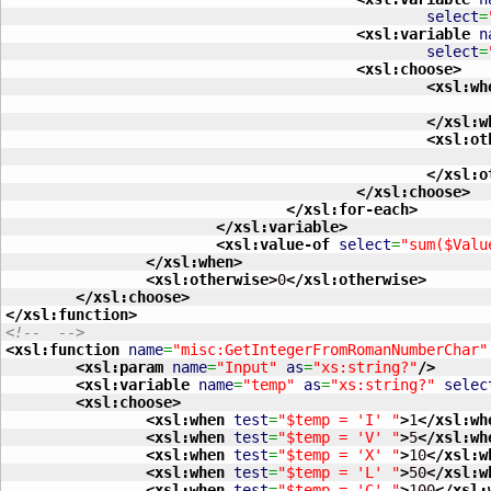
select
=
<xsl:variable
n
select
=
<xsl:choose
>
<xsl:wh
</xsl:w
<xsl:ot
</xsl:o
</xsl:choose
>
</xsl:for-each
>
</xsl:variable
>
<xsl:value-of
select
=
"sum($Valu
</xsl:when
>
<xsl:otherwise
>
0
</xsl:otherwise
>
</xsl:choose
>
</xsl:function
>
<!--  -->
<xsl:function
name
=
"misc:GetIntegerFromRomanNumberChar"
<xsl:param
name
=
"Input"
as
=
"xs:string?"
/>
<xsl:variable
name
=
"temp"
as
=
"xs:string?"
selec
<xsl:choose
>
<xsl:when
test
=
"$temp = 'I' "
>
1
</xsl:wh
<xsl:when
test
=
"$temp = 'V' "
>
5
</xsl:wh
<xsl:when
test
=
"$temp = 'X' "
>
10
</xsl:w
<xsl:when
test
=
"$temp = 'L' "
>
50
</xsl:w
<xsl:when
test
=
"$temp = 'C' "
>
100
</xsl: