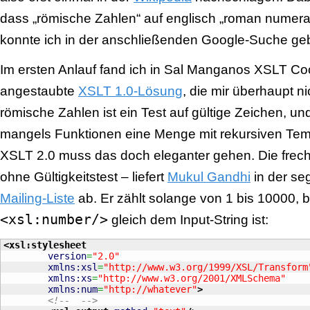
dass „römische Zahlen“ auf englisch „roman numeral
konnte ich in der anschließenden Google-Suche ge
Im ersten Anlauf fand ich in Sal Manganos XSLT C
angestaubte
XSLT 1.0-Lösung
, die mir überhaupt ni
römische Zahlen ist ein Test auf gültige Zeichen, u
mangels Funktionen eine Menge mit rekursiven Tem
XSLT 2.0 muss das doch eleganter gehen. Die frech
ohne Gültigkeitstest – liefert
Mukul Gandhi
in der se
Mailing-Liste
ab. Er zählt solange von 1 bis 10000, 
<xsl:number/>
gleich dem Input-String ist:
<xsl:stylesheet
version
=
"2.0"
xmlns:xsl
=
"http://www.w3.org/1999/XSL/Transform
xmlns:xs
=
"http://www.w3.org/2001/XMLSchema"
xmlns:num
=
"http://whatever"
>
<!--  -->