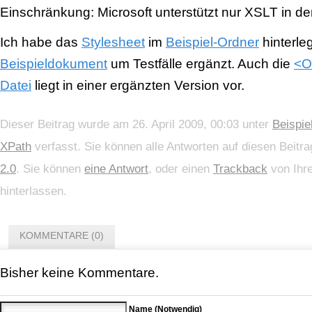
Einschränkung: Microsoft unterstützt nur XSLT in der
Ich habe das
Stylesheet
im
Beispiel-Ordner
hinterle
Beispieldokument
um Testfälle ergänzt. Auch die
<O
Datei
liegt in einer ergänzten Version vor.
Dieser Beitrag wurde am 26. April 2009, 00:03 unter
Beispie
XPath
verfasst. Sie können alle Antworten auf diesen Beitr
2.0
. Sie können
eine Antwort
, oder einen
Trackback
von Ihre
hinterlassen.
KOMMENTARE (0)
Bisher keine Kommentare.
Name (Notwendig)