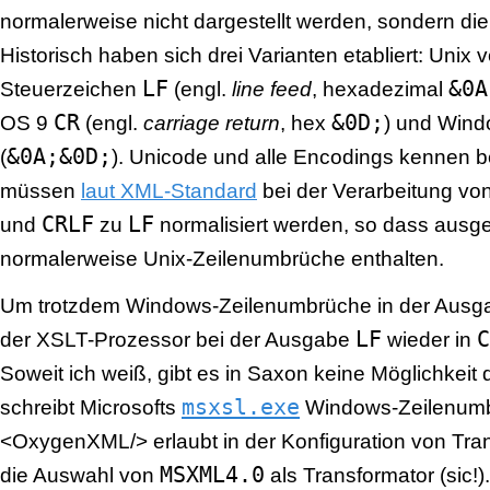
normalerweise nicht dargestellt werden, sondern die
Historisch haben sich drei Varianten etabliert: Unix
LF
&0A
Steuerzeichen
(engl.
line feed
, hexadezimal
CR
&0D;
OS 9
(engl.
carriage return
, hex
) und Win
&0A;&0D;
(
). Unicode und alle Encodings kennen be
müssen
laut XML-Standard
bei der Verarbeitung 
CRLF
LF
und
zu
normalisiert werden, so dass au
normalerweise Unix-Zeilenumbrüche enthalten.
Um trotzdem Windows-Zeilenumbrüche in der Ausga
LF
C
der XSLT-Prozessor bei der Ausgabe
wieder in
Soweit ich weiß, gibt es in Saxon keine Möglichkeit 
msxsl.exe
schreibt Microsofts
Windows-Zeilenumb
<OxygenXML/> erlaubt in der Konfiguration von Tra
MSXML4.0
die Auswahl von
als Transformator (sic!)