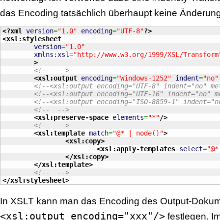
das Encoding tatsächlich überhaupt keine Änderun
<?xml
version
=
"1.0"
encoding
=
"UTF-8"
?>
<xsl:stylesheet
version
=
"1.0"
xmlns:xsl
=
"http://www.w3.org/1999/XSL/Transform
>
<!--  -->
<xsl:output
encoding
=
"Windows-1252"
indent
=
"no"
<!--<xsl:output encoding="UTF-8" indent="no" me
<!--<xsl:output encoding="UTF-16" indent="no" m
<!--<xsl:output encoding="ISO-8859-1" indent="n
<!--  -->
<xsl:preserve-space
elements
=
"*"
/>
<!--  -->
<xsl:template
match
=
"@* | node()"
>
<xsl:copy
>
<xsl:apply-templates
select
=
"@*
</xsl:copy
>
</xsl:template
>
<!--  -->
</xsl:stylesheet
>
In XSLT kann man das Encoding des Output-Dokum
<xsl:output encoding="xxx"/>
festlegen. I