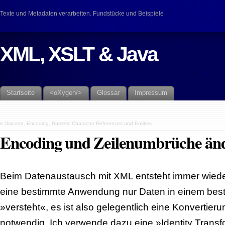
Texte und Metadaten verarbeiten. Fundstücke und Beispiele
XML, XSLT & Java
Startseite
<oXygen/>
Glossar
Impressum
«
Unicode, Encoding, Numeric Character References und Entities
Encoding und Zeilenumbrüche än
Beim Datenaustausch mit XML entsteht immer wiede
eine bestimmte Anwendung nur Daten in einem bes
»versteht«, es ist also gelegentlich eine Konvertie
notwendig. Ich verwende dazu eine »Identity Transfo